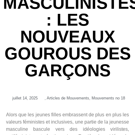
MASCULINISTE
: LES
NOUVEAUX
GOUROUS DES
GARÇONS
juillet 14, 2025
,
Articles de Mouvements
,
Mouvements no 18
Alors que les jeunes filles embrassent de plus en plus les
valeurs féministes et inclusives, une partie de la jeunesse
masculine bascule vers des idéologies virilistes,