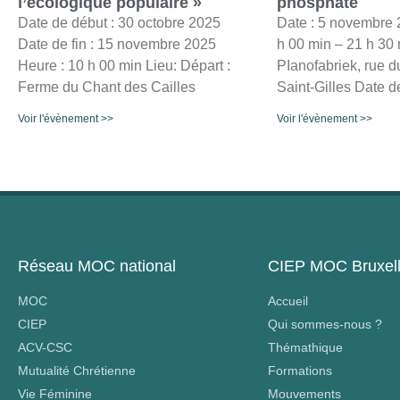
l’écologique populaire »
phosphate
Date de début : 30 octobre 2025
Date : 5 novembre 
Date de fin : 15 novembre 2025
h 00 min – 21 h 30 
Heure : 10 h 00 min Lieu: Départ :
PIanofabriek, rue d
Ferme du Chant des Cailles
Saint-Gilles Date d
Voir l'évènement >>
Voir l'évènement >>
Réseau MOC national
CIEP MOC Bruxel
MOC
Accueil
CIEP
Qui sommes-nous ?
ACV-CSC
Thémathique
Mutualité Chrétienne
Formations
Vie Féminine
Mouvements