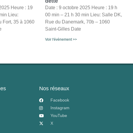
dette
2025 Heure : 19
Date : 9 octobre 2025 Heure : 19 h
min Lieu:
00 min – 21 h 30 min Lieu: Salle DK,
u Fort, 35 à 1060
Rue du Danemark, 70b – 1060
e
Saint-Gilles Date
Voir l'évènement >>
les
Nos réseaux
Facebook
Instagram
YouTube
X